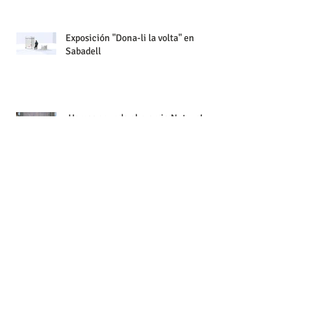
Exposición "Dona-li la volta" en
Sabadell
¡Hemos ganado el premio Natura!
Concierto 20 Aniversario en el Palau
de la Música
¡Celebramos el 20 Aniversario en el