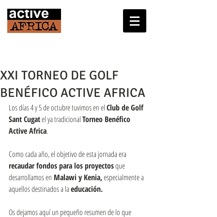
XXI TORNEO DE GOLF
BENÉFICO ACTIVE AFRICA
Los días 4 y 5 de octubre tuvimos en el 
Club de Golf 
Sant Cugat
 el ya tradicional 
Torneo Benéfico 
Active Africa
.
Como cada año, el objetivo de esta jornada era 
recaudar fondos para los proyectos
 que 
desarrollamos en
 Malawi y Kenia,
 especialmente a 
aquellos destinados a la 
educación.
Os dejamos aquí un pequeño resumen de lo que 