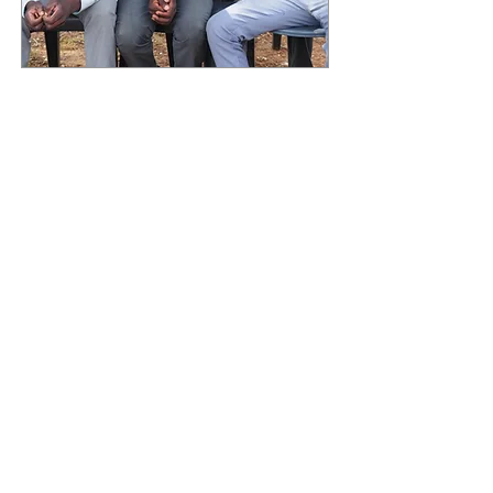
See Project
HOME
SÍGUENOS:
Balmes, 266 bajos 08006 Barcelona
Tel.
933 685 433
active@activeafrica.org