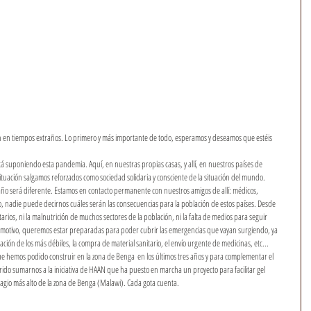
gan en tiempos extraños. Lo primero y más importante de todo, esperamos y deseamos que estéis 
á suponiendo esta pandemia. Aquí, en nuestras propias casas, y allí, en nuestros países de 
ituación salgamos reforzados como sociedad solidaria y consciente de la situación del mundo. 
 año será diferente. Estamos en contacto permanente con nuestros amigos de allí: médicos, 
, nadie puede decirnos cuáles serán las consecuencias para la población de estos países. Desde 
tarios, ni la malnutrición de muchos sectores de la población, ni la falta de medios para seguir 
 motivo, queremos estar preparadas para poder cubrir las emergencias que vayan surgiendo, ya 
ción de los más débiles, la compra de material sanitario, el envío urgente de medicinas, etc...
e hemos podido construir en la zona de Benga  en los últimos tres años y para complementar el 
ido sumarnos a la iniciativa de HAAN que ha puesto en marcha un proyecto para facilitar gel 
ntagio más alto de la zona de Benga (Malawi). Cada gota cuenta.