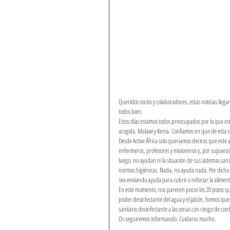
Queridos socios y colaboradores, estas noticias lle
todos bien. 
Estos días estamos todos preocupados por lo que est
acogida, Malawi y Kenia. Confiamos en que de esta s
Desde Active África solo queríamos deciros que este
enfermeros, profesores y misioneros y, por supuesto
luego, no ayudan ni la situación de sus sistemas sani
normas higiénicas. Nada, no ayuda nada. Por dicho
sea enviando ayuda para cubrir o reforzar la alimenta
En este momento, nos parecen pocos los 20 pozos qu
poder desinfectante del agua y el jabón, hemos quer
sanitario desinfectante a las zonas con riesgo de co
Os seguiremos informando. Cuidaros mucho.