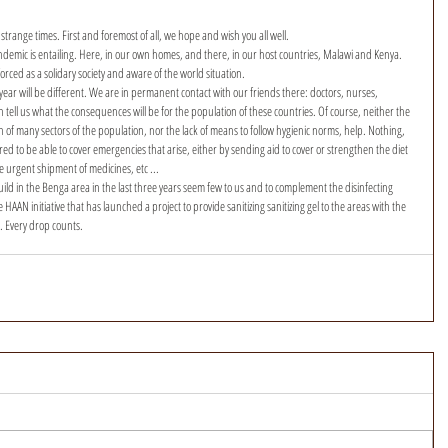
trange times. First and foremost of all, we hope and wish you all well.
demic is entailing. Here, in our own homes, and there, in our host countries, Malawi and Kenya. 
orced as a solidary society and aware of the world situation.
s year will be different. We are in permanent contact with our friends there: doctors, nurses, 
 tell us what the consequences will be for the population of these countries. Of course, neither the 
on of many sectors of the population, nor the lack of means to follow hygienic norms, help. Nothing, 
ed to be able to cover emergencies that arise, either by sending aid to cover or strengthen the diet 
e urgent shipment of medicines, etc ...
build in the Benga area in the last three years seem few to us and to complement the disinfecting 
AAN initiative that has launched a project to provide sanitizing sanitizing gel to the areas with the 
. Every drop counts.