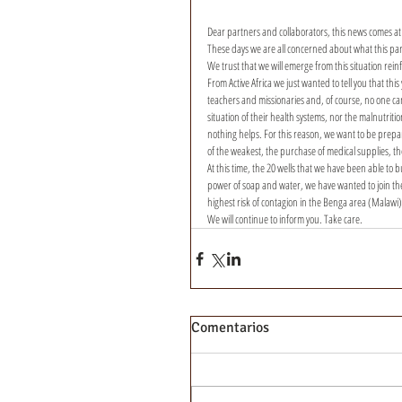
Dear partners and collaborators, this news comes at s
These days we are all concerned about what this pan
We trust that we will emerge from this situation reinf
From Active Africa we just wanted to tell you that thi
teachers and missionaries and, of course, no one can
situation of their health systems, nor the malnutriti
nothing helps. For this reason, we want to be prepar
of the weakest, the purchase of medical supplies, th
At this time, the 20 wells that we have been able to 
power of soap and water, we have wanted to join the H
highest risk of contagion in the Benga area (Malawi)
We will continue to inform you. Take care.
Comentarios